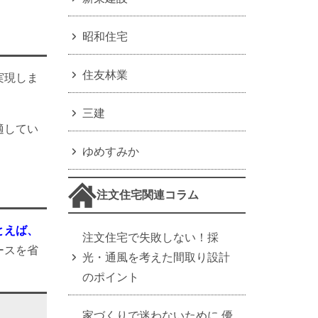
昭和住宅
住友林業
実現しま
三建
適してい
ゆめすみか
注文住宅関連コラム
とえば、
注文住宅で失敗しない！採
ースを省
光・通風を考えた間取り設計
のポイント
家づくりで迷わないために 優