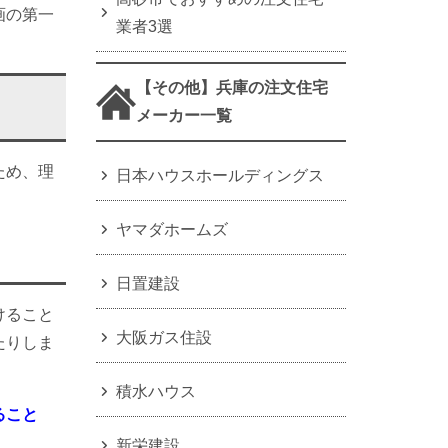
画の第一
業者3選
【その他】兵庫の注文住宅
メーカー一覧
ため、理
日本ハウスホールディングス
。
ヤマダホームズ
日置建設
けること
大阪ガス住設
たりしま
積水ハウス
ること
新栄建設