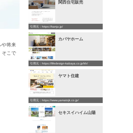
関西住宅販売
引用元：https://kanju.jp/
カバヤホーム
ルや将来
。そこで
引用元：https://lifedesign-kabaya.co.jp/kh/
ヤマト住建
引用元：https://www.yamatojk.co.jp/
セキスイハイム山陽