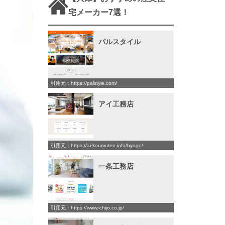
宅メーカー7選！
パルスタイル
引用元：https://palstyle.com/
アイ工務店
引用元：https://ai-koumuten.info/hyogo/
一条工務店
引用元：https://www.ichijo.co.jp/