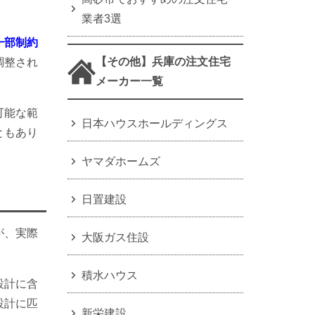
業者3選
一部制約
【その他】兵庫の注文住宅
調整され
メーカー一覧
可能な範
日本ハウスホールディングス
ともあり
ヤマダホームズ
日置建設
が、実際
大阪ガス住設
積水ハウス
設計に含
設計に匹
新栄建設