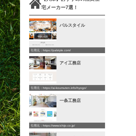
宅メーカー7選！
パルスタイル
引用元：https://palstyle.com/
アイ工務店
引用元：https://ai-koumuten.info/hyogo/
一条工務店
引用元：https://www.ichijo.co.jp/