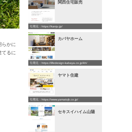
関西住宅販売
引用元：https://kanju.jp/
カバヤホーム
明らかに
建てるに
引用元：https://lifedesign-kabaya.co.jp/kh/
ヤマト住建
引用元：https://www.yamatojk.co.jp/
セキスイハイム山陽