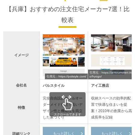
【兵庫】おすすめの注文住宅メーカー7選！比
較表
イメージ
引用元：https://ai-koumuten.inf
引用元：https://palstyle.com/
o/hyogo/
会社名
パルスタイル
アイ工務店
完全自由設計のフルオー
収納スペースの効率的配
ダーメイド住宅！高いデ
置で快適な住まいを提
特徴
ザイン性と機能性を両立
案！2010年の創業から高
スクロールできます
した家づくり
成長率を記録
もっと詳しく
もっと詳しく
詳細リンク