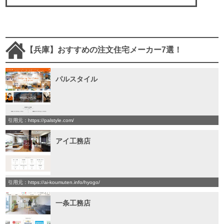
【兵庫】おすすめの注文住宅メーカー7選！
パルスタイル
引用元：https://palstyle.com/
アイ工務店
引用元：https://ai-koumuten.info/hyogo/
一条工務店